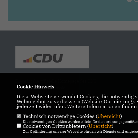
Diese ist die offizielle Homepage des CDU
Cookie Hinweis
Stadtverbandes Versmold.
Diese Webseite verwendet Cookies, die notwendig si
Webangebot zu verbessern (Website-Optmierung). Fü
jederzeit widerrufen. Weitere Informationen finden
Technisch notwendige Cookies (
Übersicht
)
IMPRESSUM
DATENSCHUTZ
KONTAKT
Die notwendigen Cookies werden allein für den ordnungsgemäßen 
Cookies von Drittanbietern (
Übersicht
)
Zur Optimierung unserer Webseite binden wir Dienste und Angebot