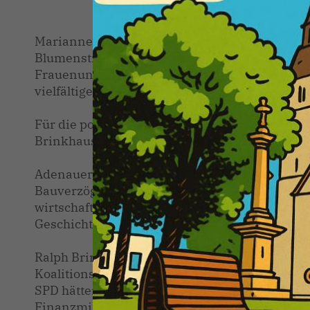
einer
Marianne Sirges Zammert, Vorsitzende der F
Blumenstrauß von der Vorsitzenden Marianne 
Frauenunion Versmold waren wahrlich Grund 
vielfältige und erfolgreiche Arbeit.
Für die politischen Statements sorgten der L
Brinkhaus, MdB.
Adenauer hob hervor, dass er zuversichtlich s
Bauverzögerung, pünktlich fertig werde. Ein w
wirtschaftsstarken Kreis Gütersloh ist die geri
Geschichte des Kreises überhaupt, so Adenaue
Ralph Brinkhaus ging ausführlich auf die schwe
Koalitionsvertrag sei ein guter Kompromiss de
SPD hätten wichtige Positionen ihrer Programm
Finanzministeriums für die CDU sei zwar schm