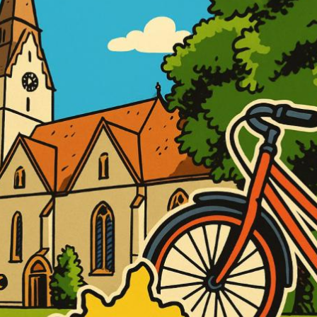
 Erkrankung kurzfristig absagen müssen.
rauenunion, wurde dann mit einem
Kampwerth überrascht. 25 Jahre Vorsitz der
genug und Kampwerth bedankte sich für die
andrat Sven Georg Adenauer und Ralph
ei, dass die A33 trotz momentaner
eiterer positiver Punkt in unserem
ngste Kriminalität im letzten Jahr in der
r.
ren letzten Monate in Berlin ein. Der
r drei Parteien und CDU/CSU als auch die
e durchgesetzt. Auch der Verlust des
erzhaft aber im Vergleich eines Scheiterns