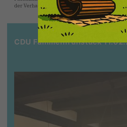
der Verhandlungen zu verkraften.
CDU Familienfrühstück 11.02