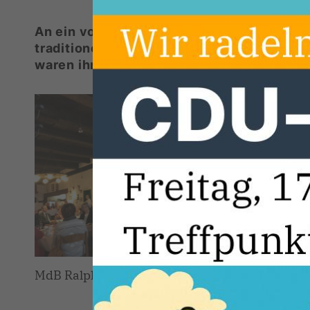
An ein volles Haus hat sich die Vorsitz
traditionellen Familienfrühstück der CD
waren ihrer Einladung auf den Hof Meyer-
Bürge
ebenso
Georg
Kreis
Neben
Ehrung
Nach d
Vorsit
treue 
Bürge
MdB Ralph Brinkhaus
der CD
Mitgli