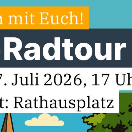
2
ende Marianne Kampwerth zum
U Versmold schon gewöhnt. Über 80 Gäste
Sickendiek gefolgt.
rmeister Michael Meyer-Hermann war
 unter den Gästen wie der Landrat Sven-
 Adenauer und der Bezirks- und
verbandsvorsitzende Ralph Brinkhaus, MdB.
 Geselligkeit und guten Gesprächen kamen
en und politische Themen nicht zu kurz.
em reichhaltigen Frühstück hätte die
zende gern Frau Ena Zbikowski für 25 Jahre
Mitgliedschaft und den langjährigen
rmeister Versmolds und Ehrenvorsitzenden
U Versmold Fritz Holtkamp für 50 Jahre
edschaft geehrt. Beide hatten aber wegen