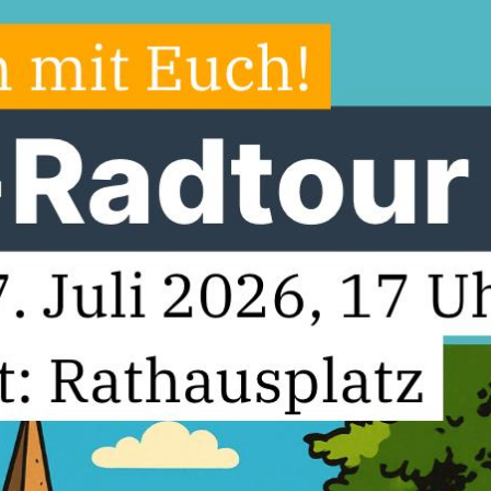
d Versmold
vorbehalten.