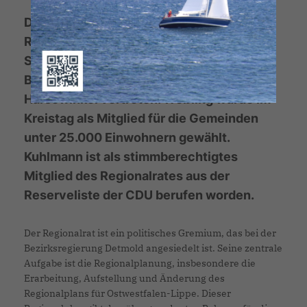
Die CDU im Kreis Gütersloh wird im
Regionalrat in Detmold in dieser
Sitzungsperiode von Daniel Weßling aus
Borgholzhausen und Rainer Kuhlmann aus
Harsewinkel vertreten. Weßling wurde im
Kreistag als Mitglied für die Gemeinden
unter 25.000 Einwohnern gewählt.
Kuhlmann ist als stimmberechtigtes
Mitglied des Regionalrates aus der
Reserveliste der CDU berufen worden.
Der Regionalrat ist ein politisches Gremium, das bei der
Bezirksregierung Detmold angesiedelt ist. Seine zentrale
Aufgabe ist die Regionalplanung, insbesondere die
Erarbeitung, Aufstellung und Änderung des
Regionalplans für Ostwestfalen-Lippe. Dieser