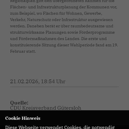
Regionalplan gibt den übergeordneten Rahmen für die
Flächen- und Infrastrukturplanung der Kommunen vor,
zum Beispiel, wo Flächen für Wohnen, Gewerbe,
Verkehr, Naturschutz oder Infrastruktur ausgewiesen
werden. Daneben berät er über raumbedeutsame und
strukturwirksame Planungen sowie Förderprogramme
und Fördermaßnahmen des Landes. Die erste und
konstituierende Sitzung dieser Wahlperiode fand am 19.
Februar statt.
21.02.2026, 18:54 Uhr
Quelle:
CDU Kreisverband Gütersloh
Cookie Hinweis
Diese Webseite verwendet Cookies, die notwendig