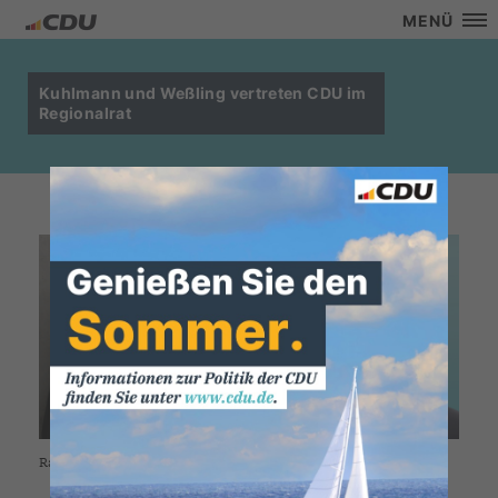
MENÜ
Kuhlmann und Weßling vertreten CDU im
Regionalrat
Rainer Kuhlmann und Daniel Weßling (r.)