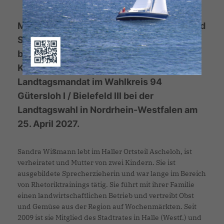
Mit Sandra Wißmann aus Halle (Westf.) und
Sybille Hülsmann-Pröbsting aus Bielefeld
bewerben sich zwei engagierte
Kommunalpolitikerinnen der CDU um das
Landtagsmandat im Wahlkreis 94
Gütersloh I / Bielefeld III bei der
Landtagswahl in Nordrhein-Westfalen am
25. April 2027.
Sandra Wißmann lebt im Haller Ortsteil Ascheloh, ist
verheiratet und Mutter von zwei Kindern. Sie ist
ausgebildete Sprecherzieherin und war lange im Bereich
von Rhetoriktrainings tätig. Sie führt mit ihrer Familie
einen landwirtschaftlichen Betrieb und vertreibt Obst
und Gemüse aus der Region auf Wochenmärkten. Seit
2009 ist sie Mitglied des Stadtrates in Halle (Westf.) und